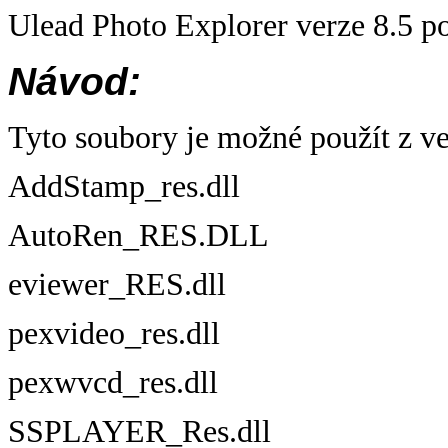
Ulead Photo Explorer verze 8.5 p
Návod:
Tyto soubory je možné použít z v
AddStamp_res.dll
AutoRen_RES.DLL
eviewer_RES.dll
pexvideo_res.dll
pexwvcd_res.dll
SSPLAYER_Res.dll