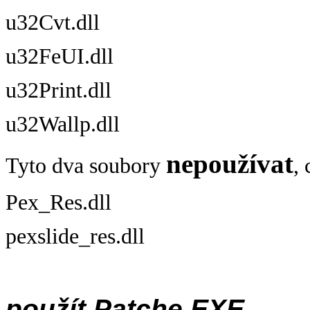
u32Cvt.dll
u32FeUI.dll
u32Print.dll
u32Wallp.dll
nepoužívat
Tyto dva soubory
,
Pex_Res.dll
pexslide_res.dll
použít Patche EXE