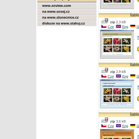
www.xnview.com
na www.sosej.cz
šablo
na www.slunecnice.cz
zip
2,3 kB
diskuse na www.stahuj.cz
Cze
Eng
G
šablo
zip
2,9 kB
Cze
Eng
G
šablo
zip
3,6 kB
Cze
Eng
G