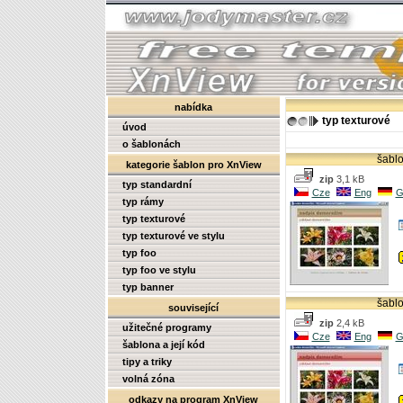
nabídka
typ texturové
úvod
o šablonách
šablo
kategorie šablon pro XnView
zip
3,1 kB
typ standardní
Cze
Eng
G
typ rámy
typ texturové
typ texturové ve stylu
typ foo
typ foo ve stylu
typ banner
šablo
související
zip
2,4 kB
užitečné programy
Cze
Eng
G
šablona a její kód
tipy a triky
volná zóna
odkazy na program XnView