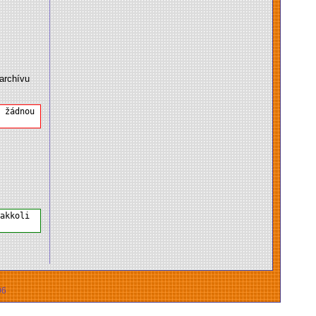
archívu
m žádnou
jakkoli
06