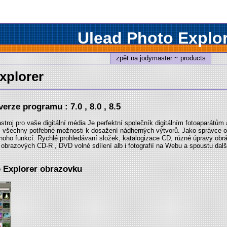
Ulead Photo Explor
zpět na jodymaster ~ products
xplorer
erze programu : 7.0 , 8.0 , 8.5
roj pro vaše digitální média Je perfektní společník digitálním fotoaparátům 
 všechny potřebné možnosti k dosažení nádherných výtvorů. Jako správce 
oho funkcí. Rychlé prohledávaní složek, katalogizace CD, různé úpravy obr
 obrazových CD-R , DVD volné sdílení alb i fotografií na Webu a spoustu dal
o Explorer obrazovku