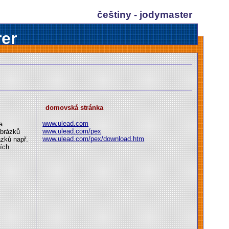
češtiny - jodymaster
er
domovská stránka
www.ulead.com
a
www.ulead.com/pex
obrázků
www.ulead.com/pex/download.htm
ázků např.
ších