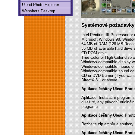
Ulead Photo Explorer
Webshots Desktop
Systémové požadavky 
Intel Pentium III Processor or
Microsoft Windows 98, Wind
64 MB of RAM (128 MB Reco
35 MB of available hard drive s
CD-ROM drive
True Color or High Color displ
Windows-compatible display wit
Windows-compatible mouse or 
Windows-compatible sound ca
CD or DVD Burner (if you want 
DirectX 8.1 or above
Aplikace češtiny Ulead Photo
Aplikace: Instalační program 
důležité, aby původní originál
programu
Aplikace češtiny Ulead Photo
Rozbalte zip archív a soubory
Aplikace češtiny Ulead Photo